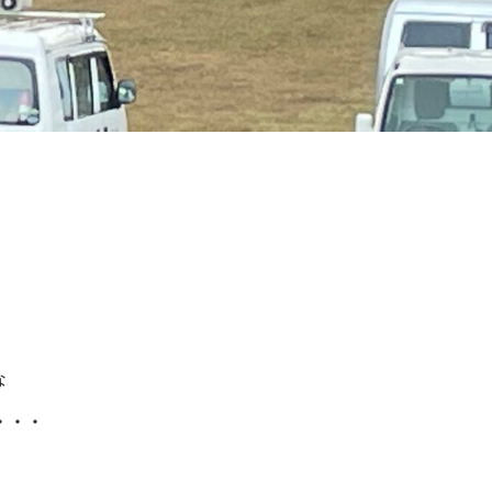
。
な
・・・