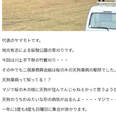
代表のヤマモトです。
地元有志による桜鼓公園の草刈りです。
今回は川土手下側の竹藪刈り・・・
その中でも二俣瀬商興会組は桜の木の天狗巣病の駆除でした
天狗巣病って知ってる！？
マジで桜の木の枝に天狗が住んでんじゃねえかって思うよう
天狗のうちわみたいな形の病気が出るんよ・・・・マジで・
一年に3度も4度も日曜日に集合が掛かります。