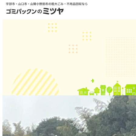
有志！草刈り軍団！
2025.01.30