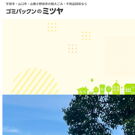
Denger Zone かよ！？
2024.07.16